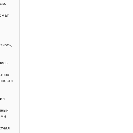
ые,
омат
якоть,
шись
тово-
нности
дин
нный
ыми
стная