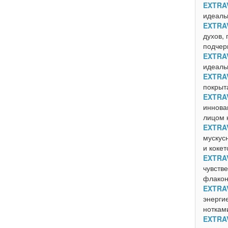
EXTRA
идеаль
EXTRA
духов,
подчер
EXTRA
идеаль
EXTRA
покрыт
EXTRA
иннова
лицом к
EXTRA
мускус
и кокет
EXTRA
чувстве
флакон
EXTRA
энерги
ноткам
EXTRA