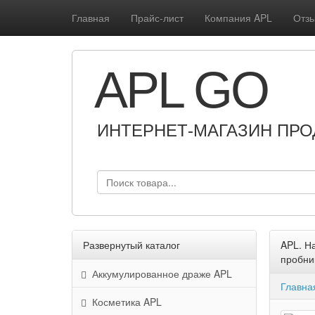
Главная
Прайс-лист
Компания APL
Отзы
APL GO
ИНТЕРНЕТ-МАГАЗИН ПРО
Развернутый каталог
APL. На
пробни
Аккумулированное драже APL
Главна
Косметика APL