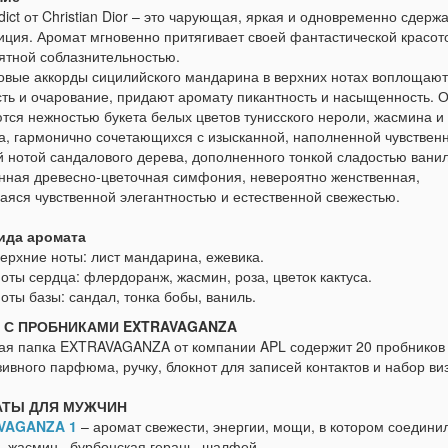
dict от Christian Dior – это чарующая, яркая и одновременно сдерж
иция. Аромат мгновенно притягивает своей фантастической красот
ятной соблазнительностью.
овые аккорды сицилийского мандарина в верхних нотах воплощают
сть и очарование, придают аромату пикантность и насыщенность. 
тся нежностью букета белых цветов тунисского нероли, жасмина и
а, гармонично сочетающихся с изысканной, наполненной чувствен
й нотой сандалового дерева, дополненного тонкой сладостью ванил
нная древесно-цветочная симфония, невероятно женственная,
аяся чувственной элегантностью и естественной свежестью.
ида аромата
ерхние ноты: лист мандарина, ежевика.
оты сердца: флердоранж, жасмин, роза, цветок кактуса.
оты базы: сандал, тонка бобы, ваниль.
 С ПРОБНИКАМИ EXTRAVAGANZA
ая папка EXTRAVAGANZA от компании APL содержит 20 пробников
ивного парфюма, ручку, блокнот для записей контактов и набор виз
ТЫ ДЛЯ МУЖЧИН
VAGANZA 1
– аромат свежести, энергии, мощи, в котором соедини
, жасмин, бурбонская герань, шалфей.