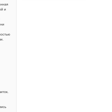
анная
ой и
Они
ностью
и.
иток.
лись