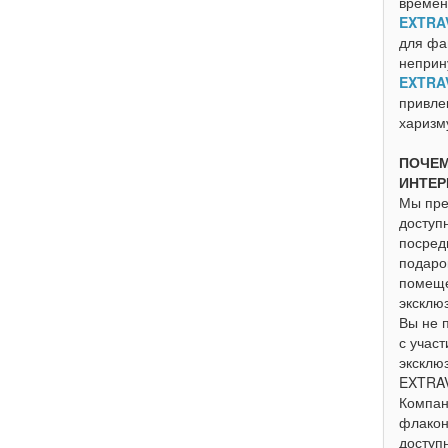
времен
EXTRA
для фа
неприн
EXTRA
привле
харизму
ПОЧЕМ
ИНТЕР
Мы пре
доступ
посред
подаро
помеще
эксклю
Вы не 
с учас
эксклю
EXTRAV
Компан
флакон
доступ