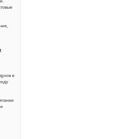
и.
ктовые
ния,
и
М
о
духов в
енду
мпании
ми