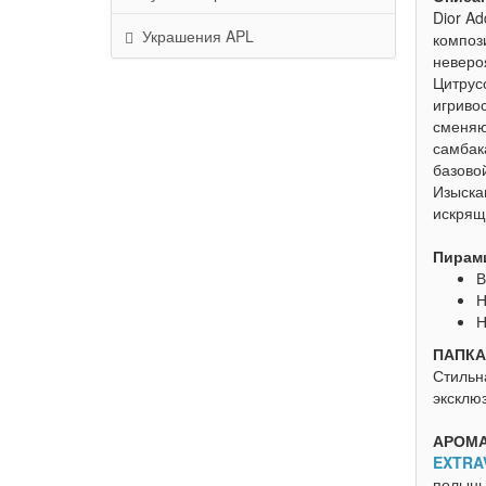
Dior Ad
Украшения APL
композ
неверо
Цитрус
игриво
сменяю
самбак
базово
Изыска
искрящ
Пирам
В
Н
Н
ПАПКА
Стильн
эксклюз
АРОМА
EXTRA
полынь