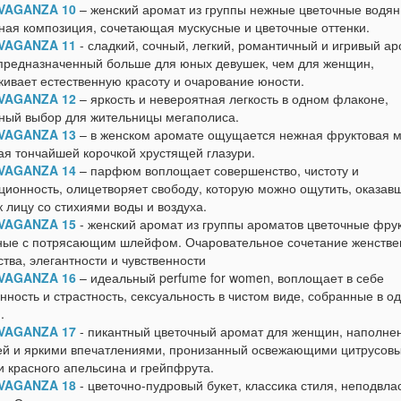
VAGANZA 10
– женский аромат из группы нежные цветочные водян
ная композиция, сочетающая мускусные и цветочные оттенки.
VAGANZA 11
- сладкий, сочный, легкий, романтичный и игривый ар
 предназначенный больше для юных девушек, чем для женщин,
кивает естественную красоту и очарование юности.
VAGANZA 12
– яркость и невероятная легкость в одном флаконе,
ный выбор для жительницы мегаполиса.
VAGANZA 13
– в женском аромате ощущается нежная фруктовая м
ая тончайшей корочкой хрустящей глазури.
VAGANZA 14
– парфюм воплощает совершенство, чистоту и
ционность, олицетворяет свободу, которую можно ощутить, оказав
 лицу со стихиями воды и воздуха.
VAGANZA 15
- женский аромат из группы ароматов цветочные фрук
ные с потрясающим шлейфом. Очаровательное сочетание женстве
ства, элегантности и чувственности
VAGANZA 16
– идеальный perfume for women, воплощает в себе
нность и страстность, сексуальность в чистом виде, собранные в о
.
VAGANZA 17
- пикантный цветочный аромат для женщин, наполне
ей и яркими впечатлениями, пронизанный освежающими цитрусов
и красного апельсина и грейпфрута.
VAGANZA 18
- цветочно-пудровый букет, классика стиля, неподвла