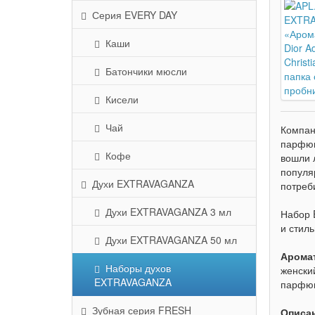
Серия EVERY DAY
Каши
Батончики мюсли
Кисели
Чай
Компан
парфюм
Кофе
вошли 
популя
Духи EXTRAVAGANZA
потреб
Духи EXTRAVAGANZA 3 мл
Набор
и стиль
Духи EXTRAVAGANZA 50 мл
Аромат
Наборы духов
женски
EXTRAVAGANZA
парфюм
Зубная серия FRESH
Описа