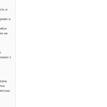
сть и
ерево и
ийся
ом не
е
ромат с
азна.
тно
жестью.