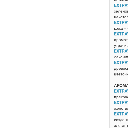
EXTRA
зеленог
некото
EXTRA
кожа –
EXTRA
аромат.
утрачи
EXTRA
лакони
EXTRA
древес
цветоч
АРОМА
EXTRA
прекра
EXTRA
женств
EXTRA
создан
элеган