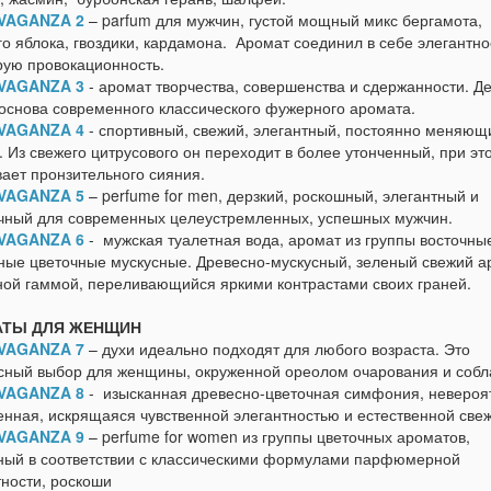
VAGANZA 2
– parfum для мужчин, густой мощный микс бергамота,
о яблока, гвоздики, кардамона. Аромат соединил в себе элегантно
рую провокационность.
VAGANZA 3
- аромат творчества, совершенства и сдержанности. Д
 основа современного классического фужерного аромата.
VAGANZA 4
- спортивный, свежий, элегантный, постоянно меняющ
 Из свежего цитрусового он переходит в более утонченный, при эт
вает пронзительного сияния.
VAGANZA 5
– perfume for men, дерзкий, роскошный, элегантный и
чный для современных целеустремленных, успешных мужчин.
VAGANZA 6
- мужская туалетная вода, аромат из группы восточны
ные цветочные мускусные. Древесно-мускусный, зеленый свежий а
ной гаммой, переливающийся яркими контрастами своих граней.
ТЫ ДЛЯ ЖЕНЩИН
VAGANZA 7
– духи идеально подходят для любого возраста. Это
сный выбор для женщины, окруженной ореолом очарования и собл
VAGANZA 8
- изысканная древесно-цветочная симфония, невероя
енная, искрящаяся чувственной элегантностью и естественной све
VAGANZA 9
– perfume for women из группы цветочных ароматов,
ный в соответствии с классическими формулами парфюмерной
тности, роскоши