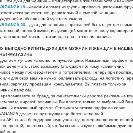
и. Эти духи для женщин – олицетворение женственности и нежност
VAGANZA 19
–женский аромат из группы древесно-цветочные фру
нтастически женственной, решительной и смелой женщины,
ужденной и обладающей чувством юмора.
VAGANZA 20
- духи для женщины, привыкшей быть в центре внима
кательной, полной жизни, излучающей магнетизм, силу характера 
, для которой жизнь – это кино, а она – главная актриса.
У ВЫГОДНО КУПИТЬ ДУХИ ДЛЯ МУЖЧИН И ЖЕНЩИН В НАШЕ
НЕТ-МАГАЗИНЕ
длагаем лучшее качество по лучшей цене. Изысканный парфюм п
ной цене – это стало возможно благодаря полному исключению
ников между производителем и потребителем. Теперь при покупке 
к или для себя вам не нужно оплачивать расходы на логистику, ар
ния, зарплату продавцам, консультантам. Вы платите только за
зивный парфюм.
переплачиваете за бренд, за фантастически дорогие рекламные ко
тием звезд мировой величины. Вы платите только за выбранный Ва
зивный изысканный аромат. Стильная упаковка парфюма серии
AGANZA делает вашу покупку еще более желанной.
ия APL сняла брендированную упаковку, поменяла дорогостоящий
 на простой, но стильный, чтобы вы могли купить любимые духи по
ной цене.