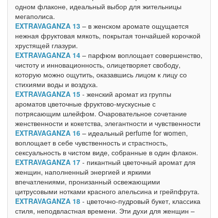
одном флаконе, идеальный выбор для жительницы
мегаполиса.
EXTRAVAGANZA 13
– в женском аромате ощущается
нежная фруктовая мякоть, покрытая тончайшей корочкой
хрустящей глазури.
EXTRAVAGANZA 14
– парфюм воплощает совершенство,
чистоту и инновационность, олицетворяет свободу,
которую можно ощутить, оказавшись лицом к лицу со
стихиями воды и воздуха.
EXTRAVAGANZA 15
- женский аромат из группы
ароматов цветочные фруктово-мускусные с
потрясающим шлейфом. Очаровательное сочетание
женственности и кокетства, элегантности и чувственности
EXTRAVAGANZA 16
– идеальный perfume for women,
воплощает в себе чувственность и страстность,
сексуальность в чистом виде, собранные в один флакон.
EXTRAVAGANZA 17
- пикантный цветочный аромат для
женщин, наполненный энергией и яркими
впечатлениями, пронизанный освежающими
цитрусовыми нотками красного апельсина и грейпфрута.
EXTRAVAGANZA 18
- цветочно-пудровый букет, классика
стиля, неподвластная времени. Эти духи для женщин –