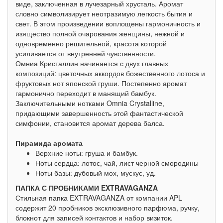
виде, заключенная в лучезарный хрусталь. Аромат
словно символизирует неотразимую легкость бытия и
свет. В этом произведении воплощены гармоничность и
изящество полной очарования женщины, нежной и
одновременно решительной, красота которой
усиливается от внутренней чувственности.
Омниа Кристаллин начинается с двух главных
композиций: цветочных аккордов божественного лотоса и
фруктовых нот японской груши. Постепенно аромат
гармонично переходит в манящий бамбук.
Заключительными нотками Omnia Crystalline,
придающими завершенность этой фантастической
симфонии, становится аромат дерева балса.
Пирамида аромата
Верхние ноты: груша и бамбук.
Ноты сердца: лотос, чай, лист черной смородины
Ноты базы: дубовый мох, мускус, уд.
ПАПКА С ПРОБНИКАМИ EXTRAVAGANZA
Стильная папка EXTRAVAGANZA от компании APL
содержит 20 пробников эксклюзивного парфюма, ручку,
блокнот для записей контактов и набор визиток.