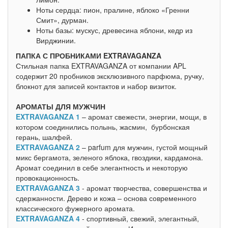
Ноты сердца: пион, пралине, яблоко «Гренни
Смит», дурман.
Ноты базы: мускус, древесина яблони, кедр из
Вирджинии.
ПАПКА С ПРОБНИКАМИ EXTRAVAGANZA
Стильная папка EXTRAVAGANZA от компании APL
содержит 20 пробников эксклюзивного парфюма, ручку,
блокнот для записей контактов и набор визиток.
АРОМАТЫ ДЛЯ МУЖЧИН
EXTRAVAGANZA 1
– аромат свежести, энергии, мощи, в
котором соединились полынь, жасмин, бурбонская
герань, шалфей.
EXTRAVAGANZA 2
– parfum для мужчин, густой мощный
микс бергамота, зеленого яблока, гвоздики, кардамона.
Аромат соединил в себе элегантность и некоторую
провокационность.
EXTRAVAGANZA 3
- аромат творчества, совершенства и
сдержанности. Дерево и кожа – основа современного
классического фужерного аромата.
EXTRAVAGANZA 4
- спортивный, свежий, элегантный,