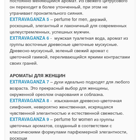
постоянно меняющийся аромат. Из свежего цитрусового
он переходит в более утонченный, при этом не
утрачивает пронзительного сияния.
EXTRAVAGANZA 5
– perfume for men, дерзкий,
роскошный, элегантный и лаконичный для современных
целеустремленных, успешных мужчин.
EXTRAVAGANZA 6
- мужская туалетная вода, аромат из
группы восточные древесные цветочные мускусные.
Древесно-мускусный, зеленый свежий аромат с
цветочной гаммой, переливающийся яркими контрастами
своих граней.
АРОМАТЫ ДЛЯ ЖЕНЩИН
EXTRAVAGANZA 7
– духи идеально подходят для любого
возраста. Это прекрасный выбор для женщины,
окруженной ореолом очарования и соблазна.
EXTRAVAGANZA 8
- изысканная древесно-цветочная
симфония, невероятно женственная, искрящаяся
чувственной элегантностью и естественной свежестью.
EXTRAVAGANZA 9
– perfume for women из группы
цветочных ароматов, созданный в соответствии с
классическими формулами парфюмерной элегантности,
роскоши