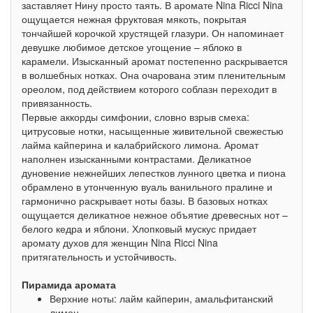
заставляет Нину просто таять. В аромате Nina Ricci Nina
ощущается нежная фруктовая мякоть, покрытая
тончайшей корочкой хрустящей глазури. Он напоминает
девушке любимое детское угощение – яблоко в
карамели. Изысканный аромат постепенно раскрывается
в волшебных нотках. Она очарована этим пленительным
ореолом, под действием которого соблазн переходит в
привязанность.
Первые аккорды симфонии, словно взрыв смеха:
цитрусовые нотки, насыщенные живительной свежестью
лайма кайперина и калабрийского лимона. Аромат
наполнен изысканными контрастами. Деликатное
дуновение нежнейших лепестков лунного цветка и пиона
обрамлено в утонченную вуаль ванильного пралине и
гармонично раскрывает ноты базы. В базовых нотках
ощущается деликатное нежное объятие древесных нот –
белого кедра и яблони. Хлопковый мускус придает
аромату духов для женщин Nina Ricci Nina
притягательность и устойчивость.
Пирамида аромата
Верхние ноты: лайм кайперин, амальфитанский
лимон.