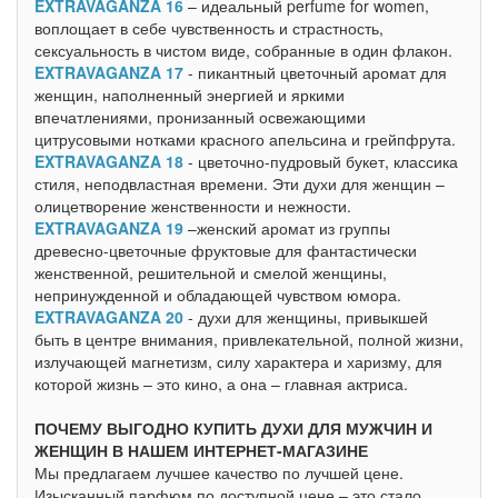
EXTRAVAGANZA 16
– идеальный perfume for women,
воплощает в себе чувственность и страстность,
сексуальность в чистом виде, собранные в один флакон.
EXTRAVAGANZA 17
- пикантный цветочный аромат для
женщин, наполненный энергией и яркими
впечатлениями, пронизанный освежающими
цитрусовыми нотками красного апельсина и грейпфрута.
EXTRAVAGANZA 18
- цветочно-пудровый букет, классика
стиля, неподвластная времени. Эти духи для женщин –
олицетворение женственности и нежности.
EXTRAVAGANZA 19
–женский аромат из группы
древесно-цветочные фруктовые для фантастически
женственной, решительной и смелой женщины,
непринужденной и обладающей чувством юмора.
EXTRAVAGANZA 20
- духи для женщины, привыкшей
быть в центре внимания, привлекательной, полной жизни,
излучающей магнетизм, силу характера и харизму, для
которой жизнь – это кино, а она – главная актриса.
ПОЧЕМУ ВЫГОДНО КУПИТЬ ДУХИ ДЛЯ МУЖЧИН И
ЖЕНЩИН В НАШЕМ ИНТЕРНЕТ-МАГАЗИНЕ
Мы предлагаем лучшее качество по лучшей цене.
Изысканный парфюм по доступной цене – это стало