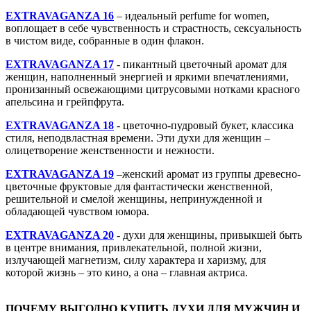
EXTRAVAGANZA 16
– идеальный perfume for women,
воплощает в себе чувственность и страстность, сексуальность
в чистом виде, собранные в один флакон.
EXTRAVAGANZA 17
- пикантный цветочный аромат для
женщин, наполненный энергией и яркими впечатлениями,
пронизанный освежающими цитрусовыми нотками красного
апельсина и грейпфрута.
EXTRAVAGANZA 18
- цветочно-пудровый букет, классика
стиля, неподвластная времени. Эти духи для женщин –
олицетворение женственности и нежности.
EXTRAVAGANZA 19
–женский аромат из группы древесно-
цветочные фруктовые для фантастически женственной,
решительной и смелой женщины, непринужденной и
обладающей чувством юмора.
EXTRAVAGANZA 20
- духи для женщины, привыкшей быть
в центре внимания, привлекательной, полной жизни,
излучающей магнетизм, силу характера и харизму, для
которой жизнь – это кино, а она – главная актриса.
ПОЧЕМУ ВЫГОДНО КУПИТЬ ДУХИ ДЛЯ МУЖЧИН И