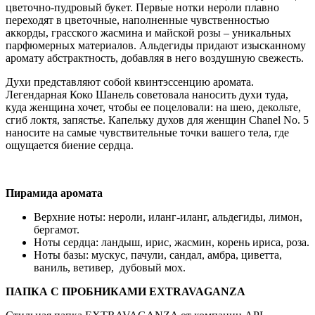
цветочно-пудровый букет. Первые нотки нероли плавно
переходят в цветочные, наполненные чувственностью
аккорды, грасского жасмина и майской розы – уникальных
парфюмерных материалов. Альдегиды придают изысканному
аромату абстрактность, добавляя в него воздушную свежесть.
Духи представляют собой квинтэссенцию аромата.
Легендарная Коко Шанель советовала наносить духи туда,
куда женщина хочет, чтобы ее поцеловали: на шею, декольте,
сгиб локтя, запястье. Капельку духов для женщин Chanel No. 5
наносите на самые чувствительные точки вашего тела, где
ощущается биение сердца.
Пирамида аромата
Верхние ноты: нероли, иланг-иланг, альдегиды, лимон,
бергамот.
Ноты сердца: ландыш, ирис, жасмин, корень ириса, роза.
Ноты базы: мускус, пачули, сандал, амбра, циветта,
ваниль, ветивер, дубовый мох.
ПАПКА С ПРОБНИКАМИ EXTRAVAGANZA