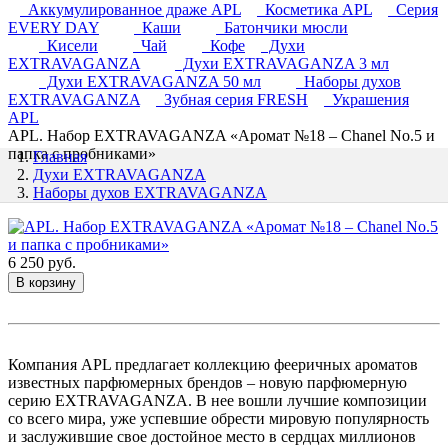
Аккумулированное драже APL
Косметика APL
Серия
EVERY DAY
Каши
Батончики мюсли
Кисели
Чай
Кофе
Духи
EXTRAVAGANZA
Духи EXTRAVAGANZA 3 мл
Духи EXTRAVAGANZA 50 мл
Наборы духов
EXTRAVAGANZA
Зубная серия FRESH
Украшения
APL
APL. Набор EXTRAVAGANZA «Аромат №18 – Chanel No.5 и
папка с пробниками»
Главная
Духи EXTRAVAGANZA
Наборы духов EXTRAVAGANZA
6 250 руб.
В корзину
Компания APL предлагает коллекцию фееричных ароматов
известных парфюмерных брендов – новую парфюмерную
серию EXTRAVAGANZA. В нее вошли лучшие композиции
со всего мира, уже успевшие обрести мировую популярность
и заслужившие свое достойное место в сердцах миллионов