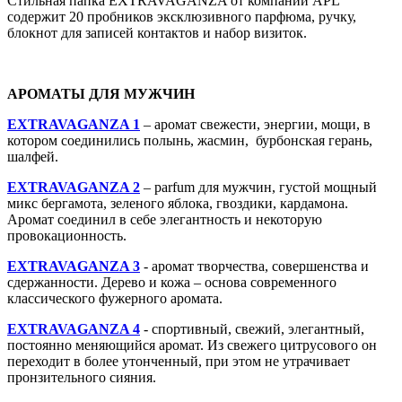
Стильная папка EXTRAVAGANZA от компании APL
содержит 20 пробников эксклюзивного парфюма, ручку,
блокнот для записей контактов и набор визиток.
АРОМАТЫ ДЛЯ МУЖЧИН
EXTRAVAGANZA 1
– аромат свежести, энергии, мощи, в
котором соединились полынь, жасмин, бурбонская герань,
шалфей.
EXTRAVAGANZA 2
– parfum для мужчин, густой мощный
микс бергамота, зеленого яблока, гвоздики, кардамона.
Аромат соединил в себе элегантность и некоторую
провокационность.
EXTRAVAGANZA 3
- аромат творчества, совершенства и
сдержанности. Дерево и кожа – основа современного
классического фужерного аромата.
EXTRAVAGANZA 4
- спортивный, свежий, элегантный,
постоянно меняющийся аромат. Из свежего цитрусового он
переходит в более утонченный, при этом не утрачивает
пронзительного сияния.