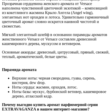
Прозрачная сердцевина женского аромата от Versace
наполнена чувственной цветочной экзотикой – композицией
из кокетливого жасмина Крыло Ангела (Angel wing),
элегантных нот орхидеи и лотоса. Удивительно гармоничный
цветочный аромат словно искрится наивной чистотой и
свежестью.
Мягкий элегантный шлейф в основании пирамиды ароматов
женственного Versace от Versace составлен древесиной
кашемирового дерева, мускусом и ветивером.
Основные аккорды: древесный, цитрусовый, пряный, свежий,
теплый, ароматический, белые цветы.
Пирамида аромата
Верхние ноты: черная смородина, гуава, сирень,
вистерия, dew drop.
Ноты сердца: жасмин, орхидея, лотос.
Ноты базы: мускус, бурбонский ветивер, кашемировое
дерево, атласский кедр.
Почему выгодно купить аромат парфюмерной серии
EXTRAVAGANZA в нашем интернет-магазине?