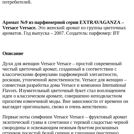
потребителей.
Аромат №9 из парфюмерной серии EXTRAVAGANZA –
Versace Versace.
Это женский аромат из группы цветочных
ароматов. Год выпуска – 2007. Создатель: парфюмер: IFF
Описание
Духи для женщин Versace Versace – простой современный
чистый цветочный аромат, созданный в соответствии с
классическими формулами парфюмерной элегантности,
роскоши, утонченной женственности. Versace для женщин –
совместная разработка дома Versace и компании International
Flavors. Изумительный цветочный букет стал воплощением
идеи о классическом аромате, совершенно неподвластном
прихотям изменчивой моды. Вне зависимости от времени он
выглядит оригинально, свежо и очень женственно.
Первые ноты симфонии Versace Versace – фруктовый аромат
экзотической гуавы в сочетании с терпкой сладостью черной
смородины и освежающим нежным букетом роскошных
оттенков росистой белой сирени и глицинии (вистерии).