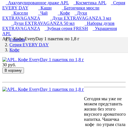
Аккумулированное драже APL
Косметика APL
Серия
EVERY DAY
Каши
Батончики мюсли
Кисели
Чай
Кофе
Духи
EXTRAVAGANZA
Духи EXTRAVAGANZA 3 мл
Духи EXTRAVAGANZA 50 мл
Наборы духов
EXTRAVAGANZA
Зубная серия FRESH
Украшения
APL
APL. Кофе EveryDay 1 пакетик по 1,8 г
Главная
Серия EVERY DAY
Кофе
30 руб.
В корзину
Сегодня мы уже не
можем представить
жизни без этого
вкусного ароматного
напитка. Чашечка
кофе по утрам стала