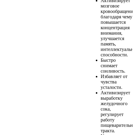
Активизирует
мозговое
кровообращение
благодаря чему
повышается
концентрация
внимания,
улучшается
память,
интеллектуальн
способности.
Быстро
снимает
сонливость.
Избавляет от
чувства
усталости.
Активизирует
выработку
желудочного
сока,
регулирует
работу
пищеварительно
тракта.